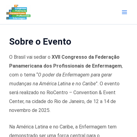
Ir
Main
Feppen
para
Men
o
conteúdo
Sobre o Evento
O Brasil vai sediar o
XVII Congresso da Federação
Panamericana dos Profissionais de Enfermagem
,
com o tema “
O poder da Enfermagem para gerar
mudanças na América Latina e no Caribe
”. O evento
será realizado no RioCentro – Convention & Event
Center, na cidade do Rio de Janeiro, de 12 a 14 de
novembro de 2025.
Na América Latina e no Caribe, a Enfermagem tem
demonstrado ser uma força central para o