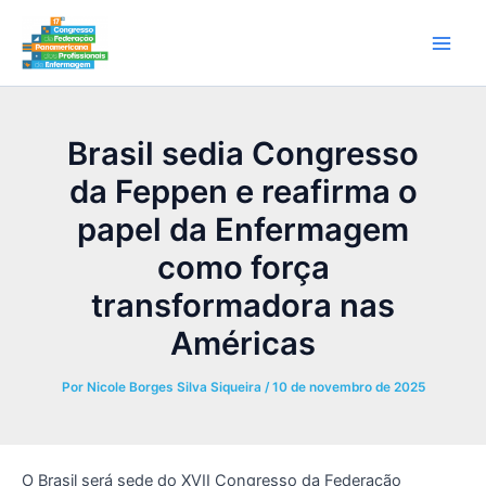
Ir
Main
Feppen
para
Men
o
conteúdo
Brasil sedia Congresso
da Feppen e reafirma o
papel da Enfermagem
como força
transformadora nas
Américas
Por
Nicole Borges Silva Siqueira
/
10 de novembro de 2025
O Brasil será sede do XVII Congresso da Federação